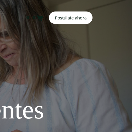
Postúlate ahora
$
0.00
Carro
de
compra
entes